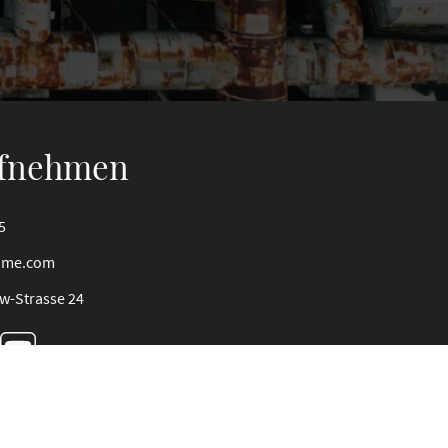
ufnehmen
5
s@me.com
w-Strasse 24